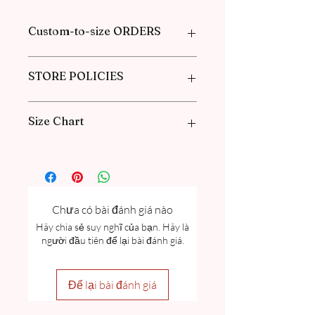
Custom-to-size ORDERS
Please book an appointment with us or
STORE POLICIES
find more information in our
FAQ
in the
Pre-Order and Custom Order section.
Click here to get our policies
Size Chart
Please go through our Size Guide our
FAQ for Women Size Guide Chart and
Measurement guide.
Chưa có bài đánh giá nào
Hãy chia sẻ suy nghĩ của bạn. Hãy là
người đầu tiên để lại bài đánh giá.
Để lại bài đánh giá