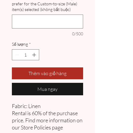
prefer for the Custom-to-size (Male)
item(s) selected (không bắt buộc)
0/500
Số lượng
*
Thêm vào giỏ hàng
Mua ngay
Fabric: Linen
Rental is 60% of the purchase
price. Find more information on
our Store Policies page