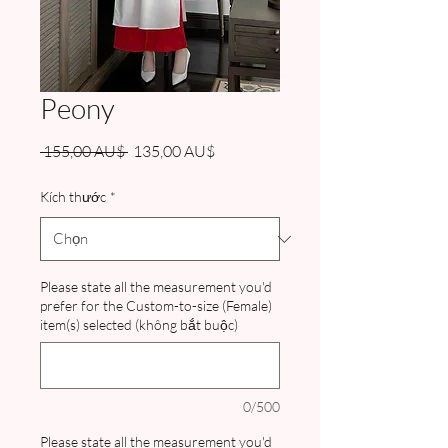
Peony
Giá
Giá
 155,00 AU$ 
135,00 AU$
thông
bán
thường
rẻ
Kích thước
*
Please state all the measurement you'd
prefer for the Custom-to-size (Female)
item(s) selected (không bắt buộc)
0/500
Please state all the measurement you'd