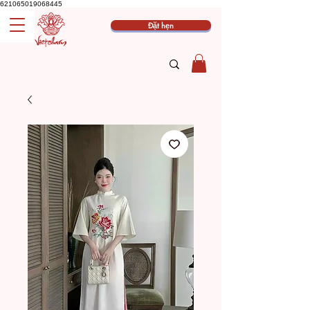
621065019068445
Đặt hẹn