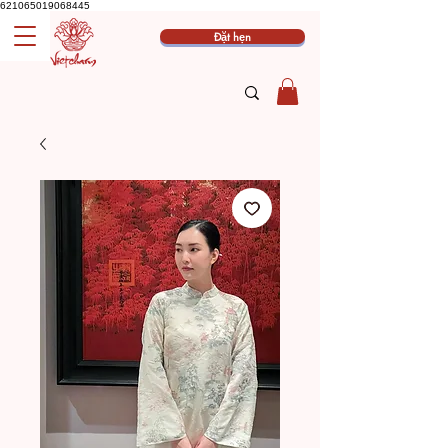
621065019068445
Đặt hẹn