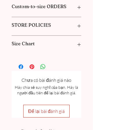
Custom-to-size ORDERS
Please book an appointment with us or
STORE POLICIES
find more information in our
FAQ
in the
Pre-Order and Custom Order section.
Click here to get our policies
Size Chart
Please go through our Size Guide our
FAQ for Women Size Guide Chart and
Measurement guide.
Chưa có bài đánh giá nào
Hãy chia sẻ suy nghĩ của bạn. Hãy là
người đầu tiên để lại bài đánh giá.
Để lại bài đánh giá