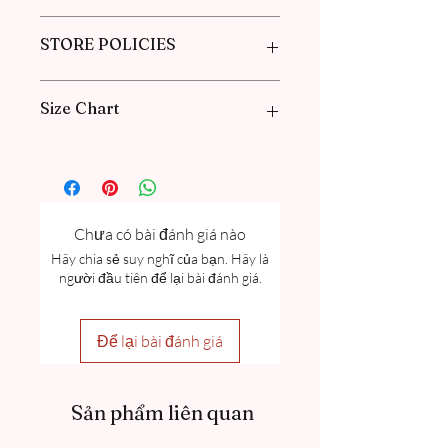
Please book an appointment with us or
STORE POLICIES
find more information in our
FAQ
in the
Pre-Order and Custom Order section.
Click here to get our policies
Size Chart
Please go through our Size Guide our
FAQ
for Exclusive Collection Women
Size Guide Chart and Measurement
guide.
Chưa có bài đánh giá nào
Hãy chia sẻ suy nghĩ của bạn. Hãy là
người đầu tiên để lại bài đánh giá.
Để lại bài đánh giá
Sản phẩm liên quan