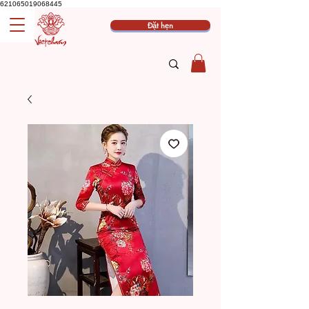
621065019068445
Đặt hẹn