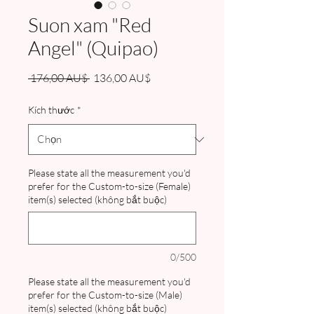
Suon xam "Red
Angel" (Quipao)
Giá
Giá
 176,00 AU$ 
136,00 AU$
thông
bán
thường
rẻ
Kích thước
*
Please state all the measurement you'd
prefer for the Custom-to-size (Female)
item(s) selected (không bắt buộc)
0/500
Please state all the measurement you'd
prefer for the Custom-to-size (Male)
item(s) selected (không bắt buộc)