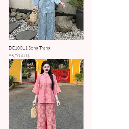
DE10011 Song Trang
Giá
85,00 AU$