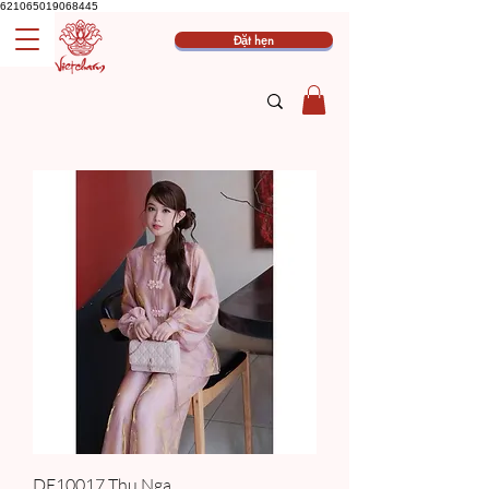
621065019068445
Đặt hẹn
DE10017 Thu Nga