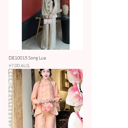
DE10015 Song Lua
Giá
97,00 AU$