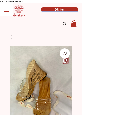
621065019068445
Đặt hẹn