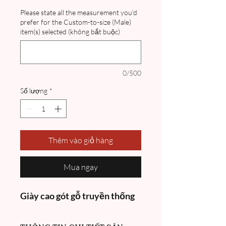
Please state all the measurement you'd
prefer for the Custom-to-size (Male)
item(s) selected (không bắt buộc)
0/500
Số lượng
*
Thêm vào giỏ hàng
Mua ngay
Giày cao gót gỗ truyền thống