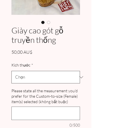
Giày cao gót gỗ
truyền thống
Giá
50,00 AU$
Kích thước
*
Please state all the measurement you'd
prefer for the Custom-to-size (Female)
item(s) selected (không bắt buộc)
0/500