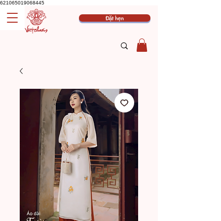
621065019068445
Đặt hẹn