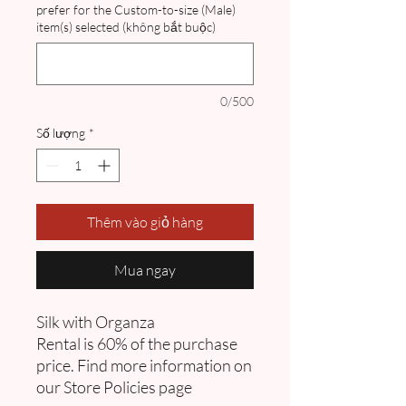
prefer for the Custom-to-size (Male)
item(s) selected (không bắt buộc)
0/500
Số lượng
*
Thêm vào giỏ hàng
Mua ngay
Silk with Organza
Rental is 60% of the purchase
price. Find more information on
our Store Policies page