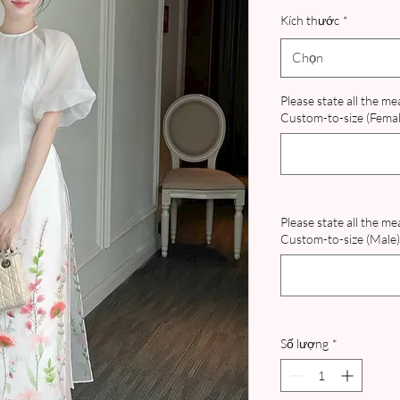
Kích thước
*
Chọn
Please state all the m
Custom-to-size (Female
Please state all the m
Custom-to-size (Male) 
Số lượng
*