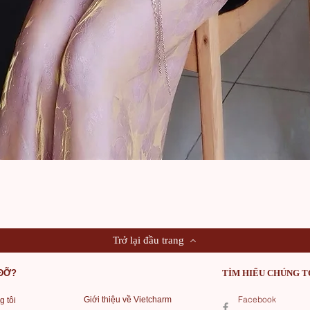
Xem nhanh
Trở lại đầu trang
 ĐỠ?
TÌM HIỂU CHÚNG T
Facebook
Giới thiệu về Vietcharm
g tôi