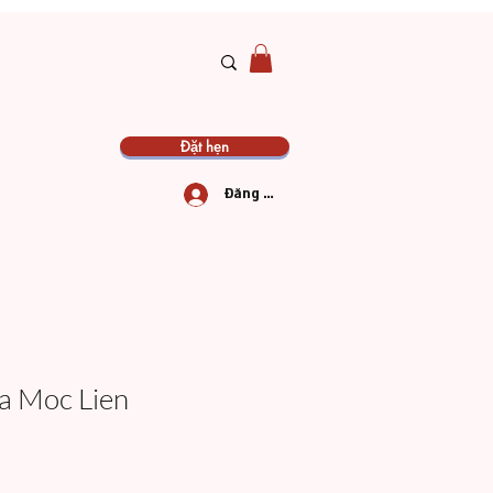
Đặt hẹn
Đăng nhập
 Moc Lien