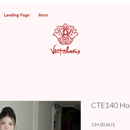
Landing Page
More
CTE140 Hoa
Giá
139,00 AU$