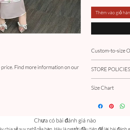
Thêm vào giỏ hà
Custom-to-size
Please book an appoin
 price. Find more information on our
STORE POLICIE
information in our
FA
Order section
Click here to get our 
Size Chart
Please go through ou
Guide Chart and Mea
Chưa có bài đánh giá nào
y chia sẻ suy nghĩ của bạn. Hãy là người đầu tiên để lại bài đánh g