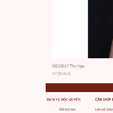
DE10017 Thu Nga
Giá
97,00 AU$
DỊCH VỤ ĐỘC QUYỀN
CẦN GIÚP
Đặt lịch hẹn
Liên hệ chún