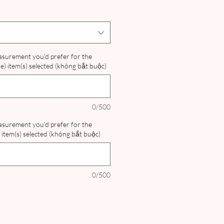
easurement you'd prefer for the
) item(s) selected (không bắt buộc)
0/500
easurement you'd prefer for the
item(s) selected (không bắt buộc)
0/500