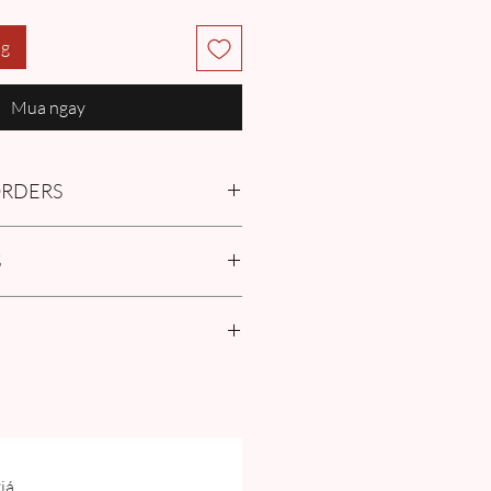
ng
Mua ngay
 ORDERS
tment with us or find more
S
Q
in the Pre-Order and Custom
policies
r Size Guide our FAQ for Women Size
surement guide.
iá.