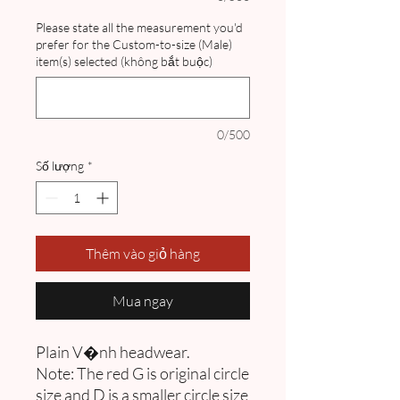
Please state all the measurement you'd
prefer for the Custom-to-size (Male)
item(s) selected (không bắt buộc)
0/500
Số lượng
*
Thêm vào giỏ hàng
Mua ngay
Plain V�nh headwear.
Note: The red G is original circle
size and D is a smaller circle size