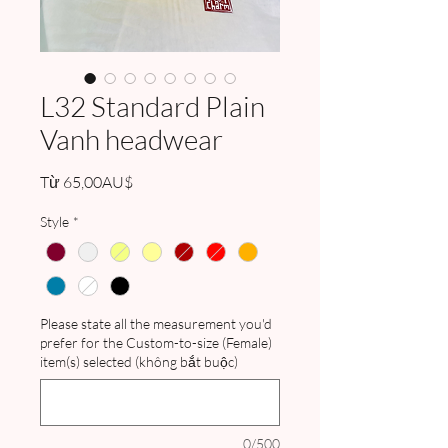
L32 Standard Plain
Vanh headwear
Giá
Từ
65,00AU$
bán
rẻ
Style
*
Please state all the measurement you'd
prefer for the Custom-to-size (Female)
item(s) selected (không bắt buộc)
0/500