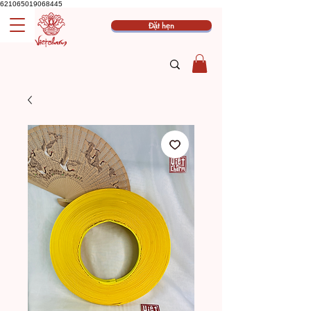
621065019068445
Đặt hẹn