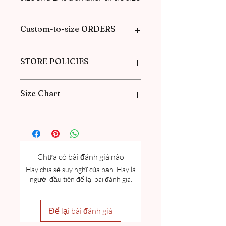
Custom-to-size ORDERS
Please book an appointment with us or
STORE POLICIES
find more information in our
FAQ
in the
Pre-Order and Custom Order section.
Click here to get our policies
Size Chart
Please go through our Size Guide our
FAQ
for Exclusive Collection Women
Size Guide Chart and Measurement
guide.
Chưa có bài đánh giá nào
Hãy chia sẻ suy nghĩ của bạn. Hãy là
người đầu tiên để lại bài đánh giá.
Để lại bài đánh giá