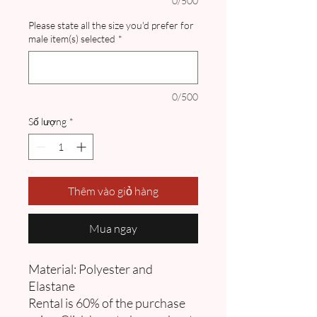
0/500
Please state all the size you'd prefer for
male item(s) selected
*
0/500
Số lượng
*
Thêm vào giỏ hàng
Mua ngay
Material: Polyester and
Elastane
Rental is 60% of the purchase