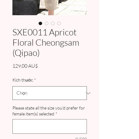
SXE0011 Apricot
Floral Cheongsam
(Qipao)
Giá
129,00 AU$
Kích thước
*
Please state all the size you'd prefer for
female item(s) selected
*