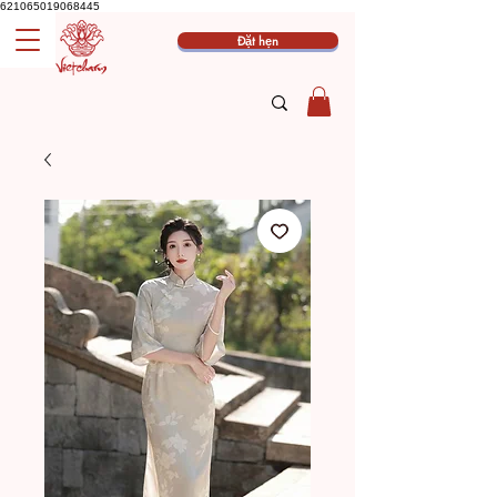
621065019068445
Đặt hẹn