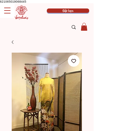
621065019068445
Đặt hẹn