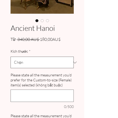
Ancient Hanoi
Giá
Giá
Từ
 340,00 AU$ 
180,00AU$
thông
bán
thường
rẻ
Kích thước
*
Please state all the measurement you'd
prefer for the Custom-to-size (Female)
item(s) selected (không bắt buộc)
0/500
Please state all the measurement you'd