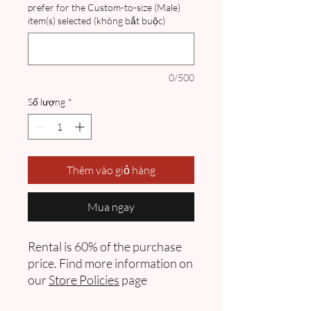
prefer for the Custom-to-size (Male)
item(s) selected (không bắt buộc)
0/500
Số lượng
*
Thêm vào giỏ hàng
Mua ngay
Rental is 60% of the purchase
price. Find more information on
our
Store Policies
page