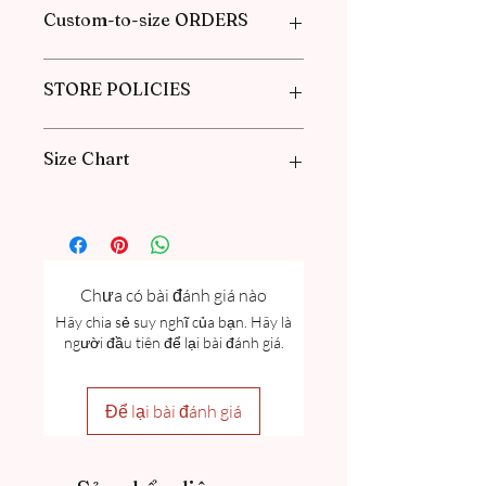
Custom-to-size ORDERS
Please book an appointment with us or
STORE POLICIES
find more information in our
FAQ
in the
Pre-Order and Custom Order section.
Click here to get our policies
Size Chart
Please go through our Size Guide our
FAQ
for Exclusive Collection Women
Size Guide Chart and Measurement
guide.
Chưa có bài đánh giá nào
Hãy chia sẻ suy nghĩ của bạn. Hãy là
người đầu tiên để lại bài đánh giá.
Để lại bài đánh giá