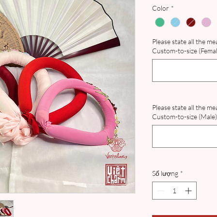
Color
*
Please state all the m
Custom-to-size (Female
Please state all the m
Custom-to-size (Male) 
Số lượng
*