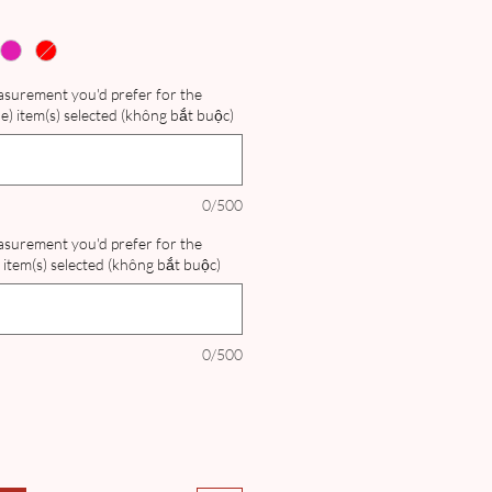
easurement you'd prefer for the
) item(s) selected (không bắt buộc)
0/500
easurement you'd prefer for the
item(s) selected (không bắt buộc)
0/500