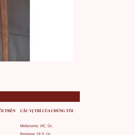
DE10016 Luc Binh
Giá
97,00 AU$
ÔI TRÊN
CÁC VỊ TRÍ CỦA CHÚNG TÔI
Melbourne, VIC, Úc
Brisbane, QLD, Úc