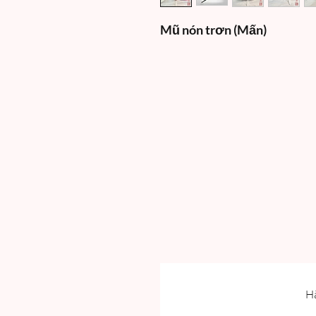
Mũ nón trơn (Mấn)
Hã