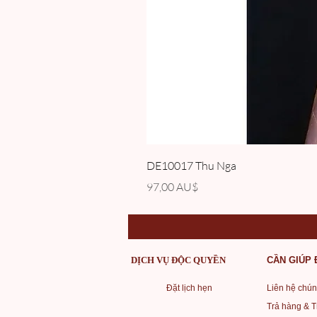
DE10017 Thu Nga
Giá
97,00 AU$
DỊCH VỤ ĐỘC QUYỀN
CẦN GIÚP
Đặt lịch hẹn
Liên hệ chún
Trả hàng & T