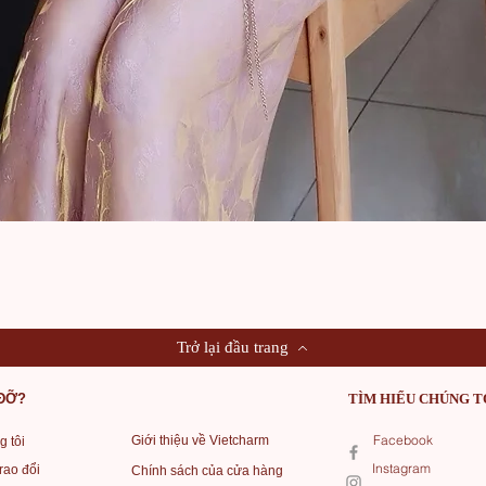
Xem nhanh
Trở lại đầu trang
 ĐỠ?
TÌM HIỂU CHÚNG T
Facebook
Giới thiệu về Vietcharm
g tôi
Instagram
rao đổi
Chính sách của cửa hàng