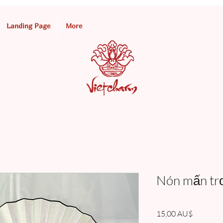
Landing Page
More
Nón mấn tr
Giá
15,00 AU$