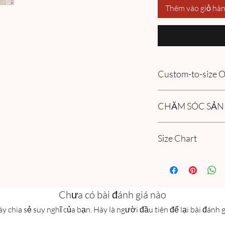
Thêm vào giỏ hà
Custom-to-size
Please book an appoin
CHĂM SÓC SẢN
information in our
FA
Order section.
- Có thể giặt tay và gi
Size Chart
chung với quần áo có
sang quần áo màu nhạ
- Giữ chung với quần 
Please go through our
quần áo sáng màu
Collection Women Si
guide.
Chưa có bài đánh giá nào
y chia sẻ suy nghĩ của bạn. Hãy là người đầu tiên để lại bài đánh g