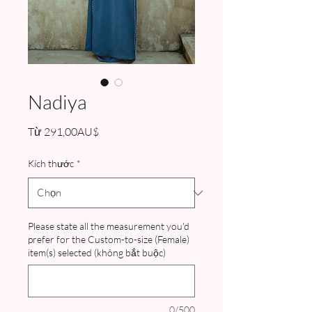
Nadiya
Giá
Từ
291,00AU$
bán
rẻ
Kích thước
*
Please state all the measurement you'd
prefer for the Custom-to-size (Female)
item(s) selected (không bắt buộc)
0/500