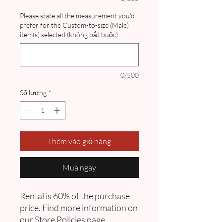
Please state all the measurement you'd
prefer for the Custom-to-size (Male)
item(s) selected (không bắt buộc)
0/500
Số lượng
*
Thêm vào giỏ hàng
Mua ngay
Rental is 60% of the purchase
price. Find more information on
our
Store Policies
page