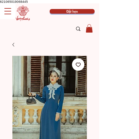
621065019068445
Đặt hẹn