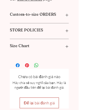
Custom-to-size ORDERS
Please book an appointment with us or
STORE POLICIES
find more information in our
FAQ
in the
Pre-Order and Custom Order section.
Click here to get our policies
Size Chart
Please go through our Size Guide our
FAQ
for Exclusive Collection Women
Size Guide Chart and Measurement
guide.
Chưa có bài đánh giá nào
Hãy chia sẻ suy nghĩ của bạn. Hãy là
người đầu tiên để lại bài đánh giá.
Để lại bài đánh giá