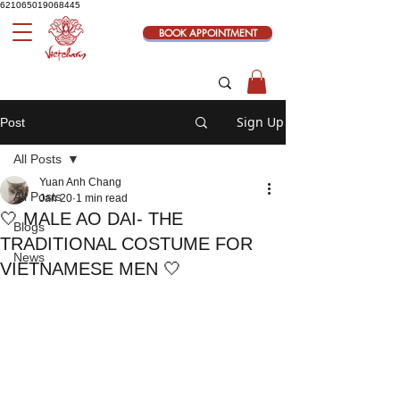
621065019068445
BOOK APPOINTMENT
Sign Up
Post
All Posts
Yuan Anh Chang
All Posts
Jan 20
1 min read
🤍 MALE AO DAI- THE
Blogs
TRADITIONAL COSTUME FOR
News
VIETNAMESE MEN 🤍