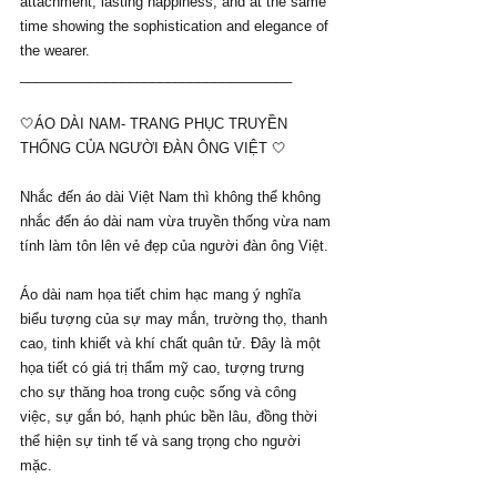
attachment, lasting happiness, and at the same 
time showing the sophistication and elegance of 
the wearer.
___________________________________
🤍ÁO DÀI NAM- TRANG PHỤC TRUYỀN 
THỐNG CỦA NGƯỜI ĐÀN ÔNG VIỆT 🤍
Nhắc đến áo dài Việt Nam thì không thể không 
nhắc đến áo dài nam vừa truyền thống vừa nam 
tính làm tôn lên vẻ đẹp của người đàn ông Việt.
Áo dài nam họa tiết chim hạc mang ý nghĩa 
biểu tượng của sự may mắn, trường thọ, thanh 
cao, tinh khiết và khí chất quân tử. Đây là một 
họa tiết có giá trị thẩm mỹ cao, tượng trưng 
cho sự thăng hoa trong cuộc sống và công 
việc, sự gắn bó, hạnh phúc bền lâu, đồng thời 
thể hiện sự tinh tế và sang trọng cho người 
mặc.
______________________________________