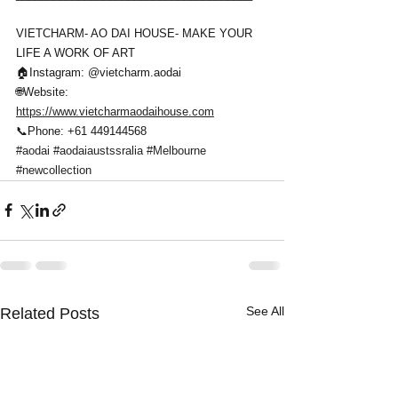
VIETCHARM- AO DAI HOUSE- MAKE YOUR 
LIFE A WORK OF ART
🏠Instagram: @vietcharm.aodai 
🌐Website: 
https://www.vietcharmaodaihouse.com
📞Phone: +61 449144568
#aodai
#aodaiaustssralia
#Melbourne
#newcollection
See All
Related Posts