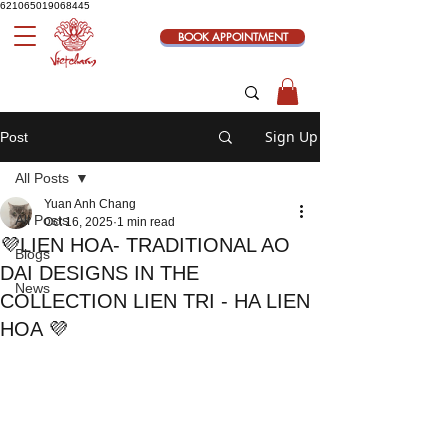
621065019068445
BOOK APPOINTMENT
Sign Up
Post
All Posts
Yuan Anh Chang
All Posts
Oct 16, 2025
1 min read
💜LIEN HOA- TRADITIONAL AO
Blogs
DAI DESIGNS IN THE
News
COLLECTION LIEN TRI - HA LIEN
HOA 💜