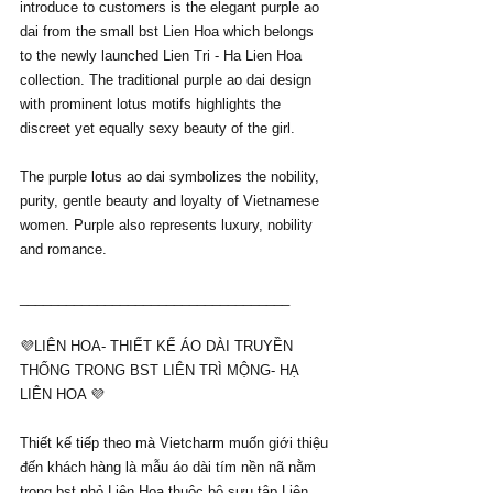
introduce to customers is the elegant purple ao 
dai from the small bst Lien Hoa which belongs 
to the newly launched Lien Tri - Ha Lien Hoa 
collection. The traditional purple ao dai design 
with prominent lotus motifs highlights the 
discreet yet equally sexy beauty of the girl.
The purple lotus ao dai symbolizes the nobility, 
purity, gentle beauty and loyalty of Vietnamese 
women. Purple also represents luxury, nobility 
and romance.
___________________________________
💜LIÊN HOA- THIẾT KẾ ÁO DÀI TRUYỀN 
THỐNG TRONG BST LIÊN TRÌ MỘNG- HẠ 
LIÊN HOA 💜
Thiết kế tiếp theo mà Vietcharm muốn giới thiệu 
đến khách hàng là mẫu áo dài tím nền nã nằm 
trong bst nhỏ Liên Hoa thuộc bộ sưu tập Liên 