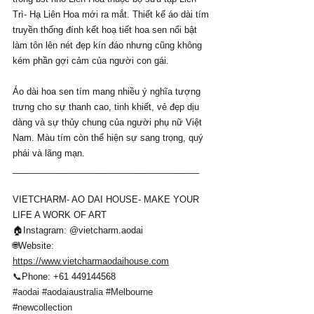
Trì- Hạ Liên Hoa mới ra mắt. Thiết kế áo dài tím 
truyền thống đính kết hoạ tiết hoa sen nổi bật 
làm tôn lên nét đẹp kín đáo nhưng cũng không 
kém phần gợi cảm của người con gái.
Áo dài hoa sen tím mang nhiều ý nghĩa tượng 
trưng cho sự thanh cao, tinh khiết, vẻ đẹp dịu 
dàng và sự thủy chung của người phụ nữ Việt 
Nam. Màu tím còn thể hiện sự sang trọng, quý 
phái và lãng mạn.
______________________________________
VIETCHARM- AO DAI HOUSE- MAKE YOUR 
LIFE A WORK OF ART
🏠Instagram: @vietcharm.aodai 
🌐Website: 
https://www.vietcharmaodaihouse.com
📞Phone: +61 449144568
#aodai
#aodaiaustralia
#Melbourne
#newcollection