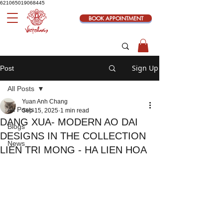
621065019068445
BOOK APPOINTMENT
Sign Up
Post
All Posts
Yuan Anh Chang
All Posts
Sep 15, 2025
1 min read
DANG XUA- MODERN AO DAI
Blogs
DESIGNS IN THE COLLECTION
News
LIEN TRI MONG - HA LIEN HOA