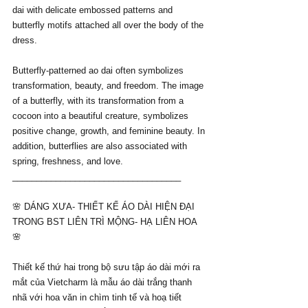
dai with delicate embossed patterns and 
butterfly motifs attached all over the body of the 
dress.
Butterfly-patterned ao dai often symbolizes 
transformation, beauty, and freedom. The image 
of a butterfly, with its transformation from a 
cocoon into a beautiful creature, symbolizes 
positive change, growth, and feminine beauty. In 
addition, butterflies are also associated with 
spring, freshness, and love.
___________________________________
🌸 DÁNG XƯA- THIẾT KẾ ÁO DÀI HIỆN ĐẠI 
TRONG BST LIÊN TRÌ MỘNG- HẠ LIÊN HOA 
🌸
Thiết kế thứ hai trong bộ sưu tập áo dài mới ra 
mắt của Vietcharm là mẫu áo dài trắng thanh 
nhã với hoa văn in chìm tinh tế và hoạ tiết 