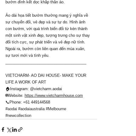
bướm đính kết dọc khắp thân áo.
Áo dài họa tiết bướm thường mang ý nghĩa về 
sự chuyển đổi, vẻ đẹp và sự tự do. Hình ảnh 
con bướm, với quá trình biến đổi từ kén thành 
một sinh vật xinh đẹp, tượng trưng cho sự thay 
đổi tích cực, sự phát triển và vẻ đẹp nữ tính. 
Ngoài ra, bướm còn liên quan đến mùa xuân, 
sự tươi mới và tình yêu. 
______________________________________
VIETCHARM- AO DAI HOUSE- MAKE YOUR 
LIFE A WORK OF ART
🏠Instagram: @vietcharm.aodai
🌐Website: 
https://www.vietcharmhouse.com
📞Phone: +61 449144568
#aodai
#aodaiaustralia
#Melbourne
#newcollection