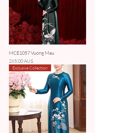
MCE1057 Vuong Mau
Giá
265,00 AU$
Exclusive Collection