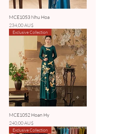
MCE1053 Nhu Hoa
Giá
234,00 AU$
Exclusive Collection
MCE1052 Hoan Hy
Giá
240,00 AU$
Exclusive Collection