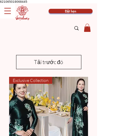
621065019068445
Đặt hẹn
Tải trước đó
Exclusive Collection