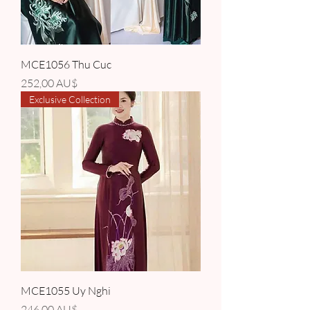
MCE1056 Thu Cuc
Giá
252,00 AU$
Exclusive Collection
MCE1055 Uy Nghi
Giá
246,00 AU$