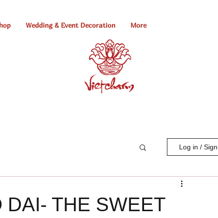
hop
Wedding & Event Decoration
More
Log in / Sig
 DAI- THE SWEET