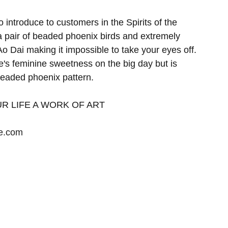
 introduce to customers in the Spirits of the 
 a pair of beaded phoenix birds and extremely 
Ao Dai making it impossible to take your eyes off. 
de's feminine sweetness on the big day but is 
beaded phoenix pattern.
R LIFE A WORK OF ART
se.com