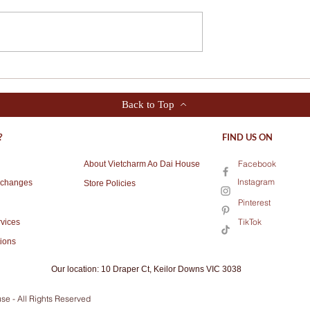
 TEAL
💙 BOAT NECK AO DAI
AL AO DAI WITH
WITH WHITE LOTUS
DESIGN FOR
PATTERN - THE
Back to Top
CCASIONS 🪷
COMBINATION CREATES
THE SOFT FEMININE
?
FIND US ON
BEAUTY OF THE WEARE
💙
Facebook
About Vietcharm Ao Dai House
Instagram
xchanges
Store Policies
Pinterest
TikTok
vices
ions
Our location: 10 Draper Ct, Keilor Downs VIC 3038
se - All Rights Reserved