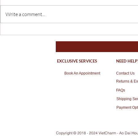
Write a comment...
💙 Sparkling Beaded Blue Ao
🪷 UNIQUE
Dai - Elegance Creates a
TRADITION
Standout Look in Traditional
ELEGANT 
Design 💙
SPECIAL O
EXCLUSIVE SERVICES
NEED HELP
Book An Appointment
Contact Us
Returns & E
FAQs
Shipping Ser
Payment Opt
Copyright © 2018 - 2024 VietCharm - Ao Dai Hou