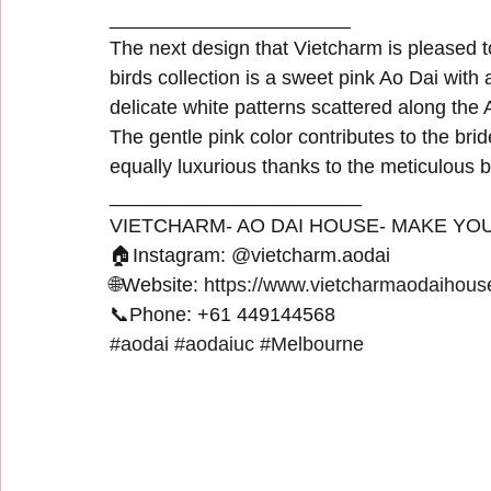
______________________
The next design that Vietcharm is pleased to
birds collection is a sweet pink Ao Dai with
delicate white patterns scattered along the 
The gentle pink color contributes to the bri
equally luxurious thanks to the meticulous 
_______________________
VIETCHARM- AO DAI HOUSE- MAKE YOU
🏠Instagram: @vietcharm.aodai  
🌐Website: 
https://www.vietcharmaodaihou
📞Phone: +61 449144568
#aodai
#aodaiuc
#Melbourne