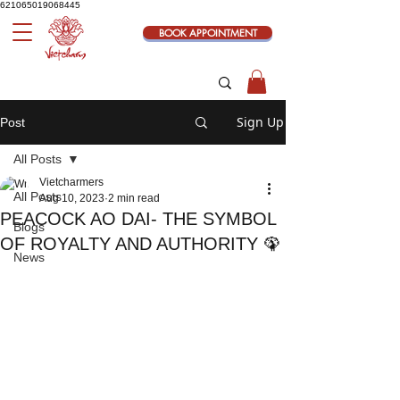
621065019068445
BOOK APPOINTMENT
Sign Up
Post
All Posts
Vietcharmers
All Posts
Aug 10, 2023
2 min read
PEACOCK AO DAI- THE SYMBOL
Blogs
OF ROYALTY AND AUTHORITY 🦚
News