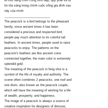
là một nàng chim công xinh đẹp, quý phái và tự 
tin tỏa sáng trong chính cuộc sống gia đình sau 
này của mình
___________________________
The peacock is a bird belongs to the pheasant 
family, since ancient times it has been 
considered a precious and respected bird, 
people pay much attention to its colorful tail 
feathers. In ancient times, people used to raise 
peacocks to enjoy. The patterns on the 
peacock's feathers are like ancient coins 
connected together, the main color is extremely 
splendid gold.
The meaning of the peacock in feng shui is a 
symbol of the life of royalty and authority. The 
scene often combines 2 peacocks, one roof and 
one drum, also known as the peacock couple, 
which will have the meaning of wishing for a life 
of wealth, prosperity, and happiness.
The image of a peacock is always a source of 
creative inspiration for designers of dresses, 