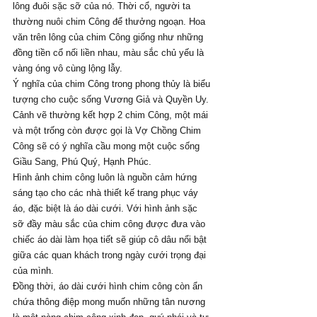
lông đuôi sặc sỡ của nó. Thời cổ, người ta 
thường nuôi chim Công để thưởng ngoạn. Hoa 
văn trên lông của chim Công giống như những 
đồng tiền cổ nối liền nhau, màu sắc chủ yếu là 
vàng óng vô cùng lộng lẫy.
Ý nghĩa của chim Công trong phong thủy là biểu 
tượng cho cuộc sống Vương Giả và Quyền Uy. 
Cảnh vẽ thường kết hợp 2 chim Công, một mái 
và một trống còn được gọi là Vợ Chồng Chim 
Công sẽ có ý nghĩa cầu mong một cuộc sống 
Giầu Sang, Phú Quý, Hạnh Phúc.
Hình ảnh chim công luôn là nguồn cảm hứng 
sáng tạo cho các nhà thiết kế trang phục váy 
áo, đặc biệt là áo dài cưới. Với hình ảnh sặc 
sỡ đầy màu sắc của chim công được đưa vào 
chiếc áo dài làm họa tiết sẽ giúp cô dâu nổi bật 
giữa các quan khách trong ngày cưới trọng đại 
của mình.
Đồng thời, áo dài cưới hình chim công còn ẩn 
chứa thông điệp mong muốn những tân nương 