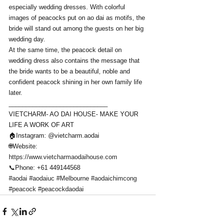
especially wedding dresses. With colorful 
images of peacocks put on ao dai as motifs, the 
bride will stand out among the guests on her big 
wedding day.
At the same time, the peacock detail on 
wedding dress also contains the message that 
the bride wants to be a beautiful, noble and 
confident peacock shining in her own family life 
later.
_____________________________
VIETCHARM- AO DAI HOUSE- MAKE YOUR 
LIFE A WORK OF ART
🏠Instagram: @vietcharm.aodai  
🌐Website: 
https://www.vietcharmaodaihouse.com
📞Phone: +61 449144568
#aodai
#aodaiuc
#Melbourne
#aodaichimcong
#peacock
#peacockdaodai