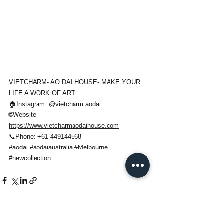
VIETCHARM- AO DAI HOUSE- MAKE YOUR 
LIFE A WORK OF ART
🏠Instagram: @vietcharm.aodai 
🌐Website: 
https://www.vietcharmaodaihouse.com
📞Phone: +61 449144568
#aodai
#aodaiaustralia
#Melbourne
#newcollection