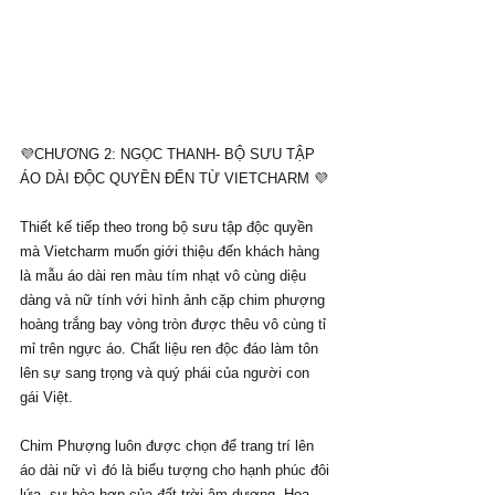
💜CHƯƠNG 2: NGỌC THANH- BỘ SƯU TẬP 
ÁO DÀI ĐỘC QUYỀN ĐẾN TỪ VIETCHARM 💜
Thiết kế tiếp theo trong bộ sưu tập độc quyền 
mà Vietcharm muốn giới thiệu đến khách hàng 
là mẫu áo dài ren màu tím nhạt vô cùng diệu 
dàng và nữ tính với hình ảnh cặp chim phượng 
hoàng trắng bay vòng tròn được thêu vô cùng tỉ 
mỉ trên ngực áo. Chất liệu ren độc đáo làm tôn 
lên sự sang trọng và quý phái của người con 
gái Việt.
Chim Phượng luôn được chọn để trang trí lên 
áo dài nữ vì đó là biểu tượng cho hạnh phúc đôi 
lứa, sự hòa hợp của đất trời âm dương. Họa 