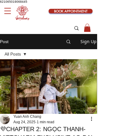
621065019068445
BOOK APPOINTMENT
Sign Up
Post
All Posts
All Posts
Blogs
News
Yuan Anh Chang
Aug 24, 2025
1 min read
💜CHAPTER 2: NGỌC THANH-